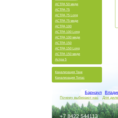
АСТРА 50 миди
АСТРА 75
АСТРА 75 Long
АСТРА 75 миди
АСТРА 100
АСТРА 100 Long
АСТРА 100 миди
АСТРА 150
АСТРА 150 Long
АСТРА 150 миди
Астра 5
Канализация Танк
Канализация Топас
Наши филиалы:
Барнаул
/
Влади
Почему выбирают нас
Для дил
+7 8422 544113