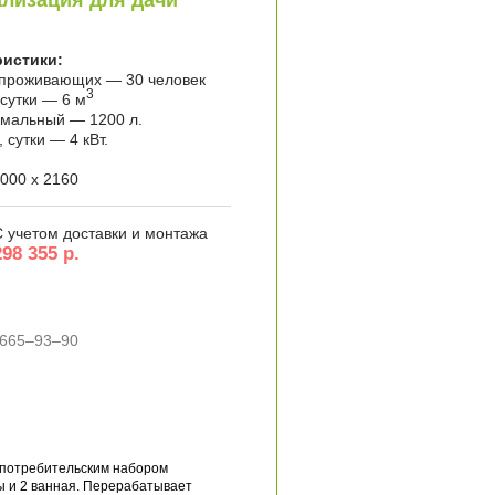
лизация для дачи
ристики:
 проживающих — 30 человек
3
 сутки — 6 м
имальный — 1200 л.
сутки — 4 кВт.
000 x 2160
С учетом доставки и монтажа
298 355 р.
 665–93–90
 потребительским набором
ы и 2 ванная. Перерабатывает