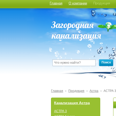
Главная
О компании
Продукция
Поиск
Главная
›
Продукция
›
Астра
›
АСТРА 3
Канализация Астра
АСТРА 3