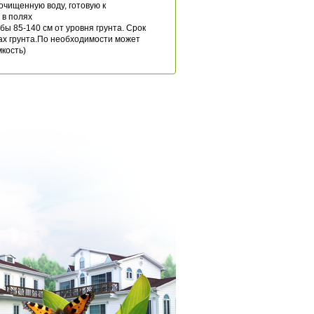
чищенную воду, готовую к
 в полях
ы 85-140 см от уровня грунта. Срок
пах грунта.По необходимости может
кость)