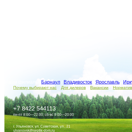
Наши филиалы:
Барнаул
/
Владивосток
/
Ярославль
/
Ирк
Почему выбирают нас
Для дилеров
Вакансии
Норматив
+7 8422 544113
пн-пт 8:00—22:00; сб-вс 9:00—20:00
г. Ульяновск, ул. Советская, ул., 21
ulyanovsk@septik-dom.ru