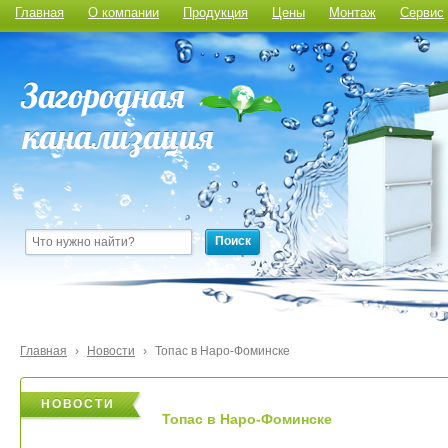
Главная
О компании
Продукция
Цены
Монтаж
Сервис
Поиск
Главная
›
Новости
›
Топас в Наро-Фоминске
НОВОСТИ
НОВОСТИ
Топас в Наро-Фоминске